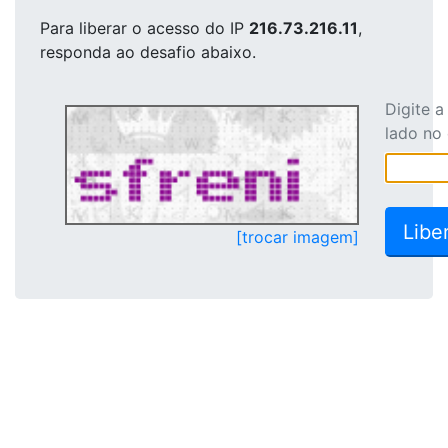
Para liberar o acesso
do IP
216.73.216.11
,
responda ao desafio abaixo.
Digite 
lado no
[trocar imagem]