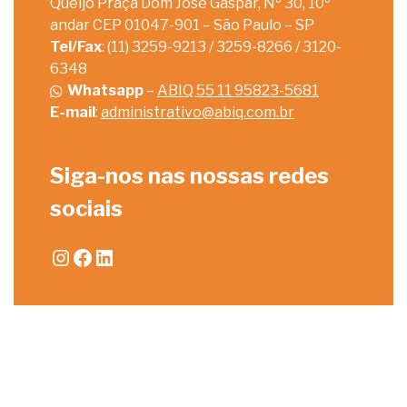
Queijo Praça Dom José Gaspar, Nº 30, 10º
andar CEP 01047-901 – São Paulo – SP
Tel/Fax
: (11) 3259-9213 / 3259-8266 / 3120-
6348
Whatsapp
–
ABIQ 55 11 95823-5681
E-mail
:
administrativo@abiq.com.br
Siga-nos nas nossas redes
sociais
Instagram
Facebook
LinkedIn