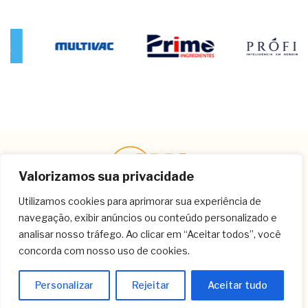
Valorizamos sua privacidade
Utilizamos cookies para aprimorar sua experiência de
navegação, exibir anúncios ou conteúdo personalizado e
Contato
analisar nosso tráfego. Ao clicar em “Aceitar todos”, você
concorda com nosso uso de cookies.
(11) 3259-9213
(11) 3259-8266
Personalizar
Rejeitar
Aceitar tudo
(11) 3120-6348