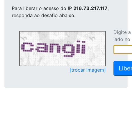
Para liberar o acesso
do IP
216.73.217.117
,
responda ao desafio abaixo.
Digite 
lado no
[trocar imagem]