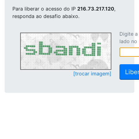
Para liberar o acesso
do IP
216.73.217.120
,
responda ao desafio abaixo.
Digite 
lado no
[trocar imagem]