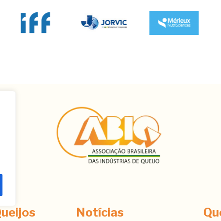
ê
ueijos
Notícias
Qu