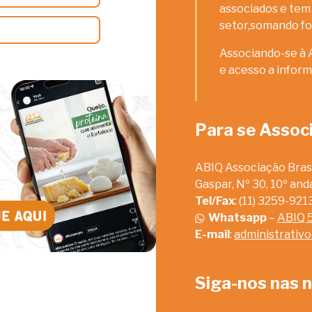
associados e tem 
setor,somando fo
Associando-se à 
e acesso a inform
Para se Assoc
ABIQ Associação Brasi
Gaspar, Nº 30, 10º an
Tel/Fax
: (11) 3259-92
Whatsapp
–
ABIQ 
E-mail
:
administrativ
Siga-nos nas n