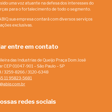
sido uma voz atuante na defesa dos interesses do
rças para o fortalecimento de todo o segmento.
ABIQ sua empresa contará com diversos serviços
ações exclusivas.
iar entre em contato
leira das Industrias de Queijo Praça Dom José
dar CEP 01047-901 – São Paulo – SP
13 / 3259-8266 / 3120-6348
55 11 95823-5681
o@abiq.com.br
ossas redes sociais