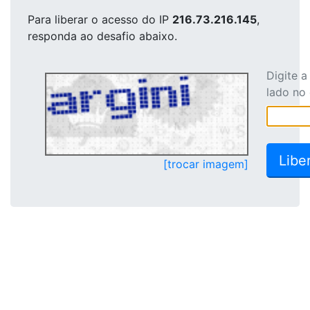
Para liberar o acesso
do IP
216.73.216.145
,
responda ao desafio abaixo.
Digite 
lado no
[trocar imagem]