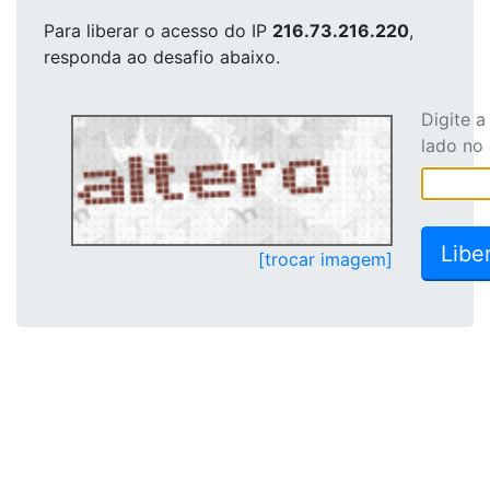
Para liberar o acesso
do IP
216.73.216.220
,
responda ao desafio abaixo.
Digite 
lado no
[trocar imagem]