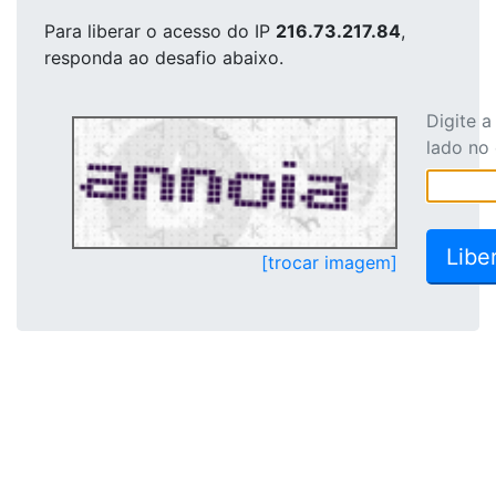
Para liberar o acesso
do IP
216.73.217.84
,
responda ao desafio abaixo.
Digite 
lado no
[trocar imagem]