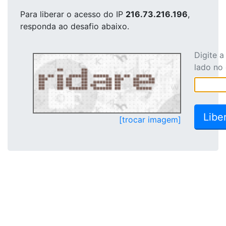
Para liberar o acesso
do IP
216.73.216.196
,
responda ao desafio abaixo.
Digite 
lado no
[trocar imagem]