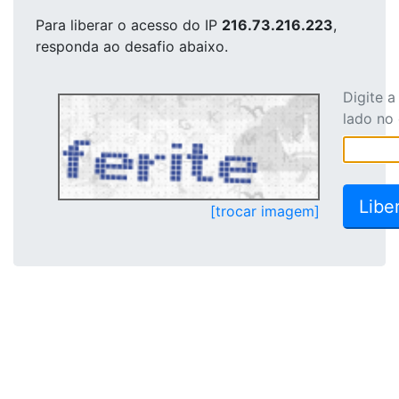
Para liberar o acesso
do IP
216.73.216.223
,
responda ao desafio abaixo.
Digite 
lado no
[trocar imagem]