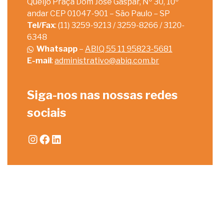
Queijo Praça Dom José Gaspar, Nº 30, 10º
andar CEP 01047-901 – São Paulo – SP
Tel/Fax
: (11) 3259-9213 / 3259-8266 / 3120-
6348
Whatsapp
–
ABIQ 55 11 95823-5681
E-mail
:
administrativo@abiq.com.br
Siga-nos nas nossas redes
sociais
Instagram
Facebook
LinkedIn