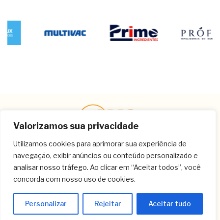
Valorizamos sua privacidade
Utilizamos cookies para aprimorar sua experiência de
navegação, exibir anúncios ou conteúdo personalizado e
Contato
analisar nosso tráfego. Ao clicar em “Aceitar todos”, você
concorda com nosso uso de cookies.
(11) 3259-9213
(11) 3259-8266
Personalizar
Rejeitar
Aceitar tudo
(11) 3120-6348