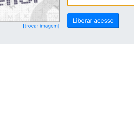
[trocar imagem]