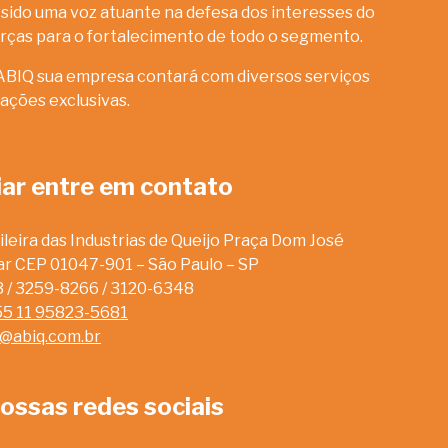
sido uma voz atuante na defesa dos interesses do
rças para o fortalecimento de todo o segmento.
ABIQ sua empresa contará com diversos serviços
ações exclusivas.
iar entre em contato
leira das Industrias de Queijo Praça Dom José
dar CEP 01047-901 – São Paulo – SP
13 / 3259-8266 / 3120-6348
55 11 95823-5681
o@abiq.com.br
ossas redes sociais