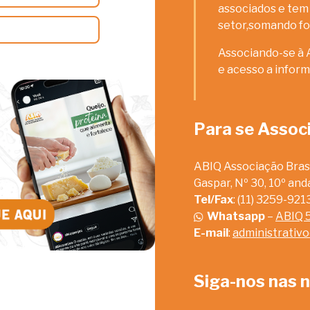
associados e tem 
setor,somando fo
Associando-se à 
e acesso a inform
Para se Assoc
ABIQ Associação Brasi
Gaspar, Nº 30, 10º an
Tel/Fax
: (11) 3259-92
Whatsapp
–
ABIQ 
E-mail
:
administrativ
Siga-nos nas n