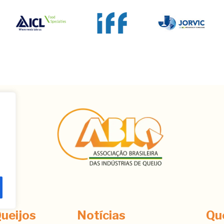
ê
ueijos
Notícias
Qu