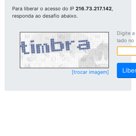
Para liberar o acesso
do IP
216.73.217.142
,
responda ao desafio abaixo.
Digite 
lado no
[trocar imagem]