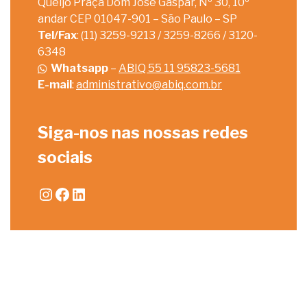
Queijo Praça Dom José Gaspar, Nº 30, 10º
andar CEP 01047-901 – São Paulo – SP
Tel/Fax
: (11) 3259-9213 / 3259-8266 / 3120-
6348
Whatsapp
–
ABIQ 55 11 95823-5681
E-mail
:
administrativo@abiq.com.br
Siga-nos nas nossas redes
sociais
Instagram
Facebook
LinkedIn