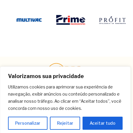
Valorizamos sua privacidade
Utilizamos cookies para aprimorar sua experiência de
navegação, exibir anúncios ou conteúdo personalizado e
Contato
analisar nosso tráfego. Ao clicar em “Aceitar todos”, você
concorda com nosso uso de cookies.
(11) 3259-9213
(11) 3259-8266
Personalizar
Rejeitar
Aceitar tudo
(11) 3120-6348