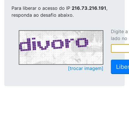
Para liberar o acesso
do IP
216.73.216.191
,
responda ao desafio abaixo.
Digite 
lado no
[trocar imagem]