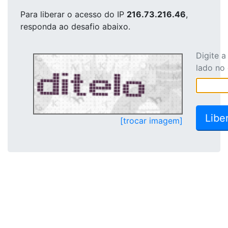
Para liberar o acesso
do IP
216.73.216.46
,
responda ao desafio abaixo.
Digite 
lado no
[trocar imagem]