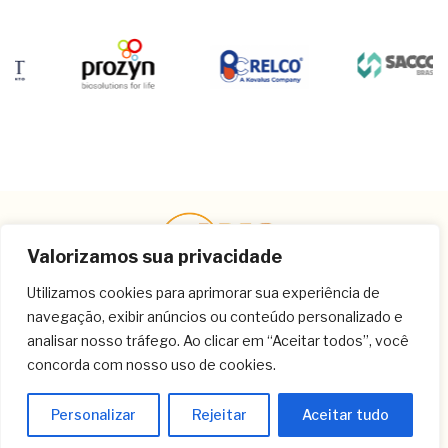
Valorizamos sua privacidade
Utilizamos cookies para aprimorar sua experiência de
navegação, exibir anúncios ou conteúdo personalizado e
Contato
analisar nosso tráfego. Ao clicar em “Aceitar todos”, você
concorda com nosso uso de cookies.
(11) 3259-9213
(11) 3259-8266
Personalizar
Rejeitar
Aceitar tudo
(11) 3120-6348