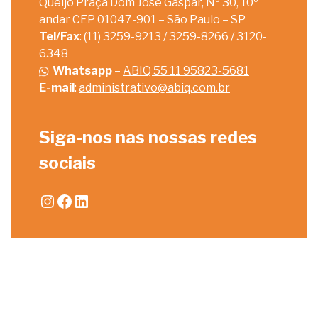
Queijo Praça Dom José Gaspar, Nº 30, 10º
andar CEP 01047-901 – São Paulo – SP
Tel/Fax
: (11) 3259-9213 / 3259-8266 / 3120-
6348
Whatsapp
–
ABIQ 55 11 95823-5681
E-mail
:
administrativo@abiq.com.br
Siga-nos nas nossas redes
sociais
Instagram
Facebook
LinkedIn