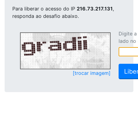
Para liberar o acesso
do IP
216.73.217.131
,
responda ao desafio abaixo.
Digite 
lado no
[trocar imagem]