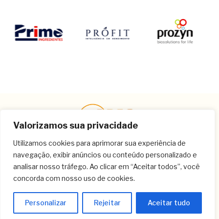
Valorizamos sua privacidade
Utilizamos cookies para aprimorar sua experiência de
navegação, exibir anúncios ou conteúdo personalizado e
Contato
analisar nosso tráfego. Ao clicar em “Aceitar todos”, você
concorda com nosso uso de cookies.
(11) 3259-9213
(11) 3259-8266
Personalizar
Rejeitar
Aceitar tudo
(11) 3120-6348