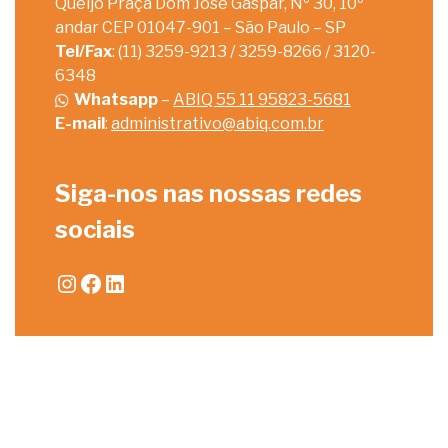
Queijo Praça Dom José Gaspar, Nº 30, 10º
andar CEP 01047-901 – São Paulo – SP
Tel/Fax
: (11) 3259-9213 / 3259-8266 / 3120-
6348
Whatsapp
–
ABIQ 55 11 95823-5681
E-mail
:
administrativo@abiq.com.br
Siga-nos nas nossas redes
sociais
Instagram
Facebook
LinkedIn