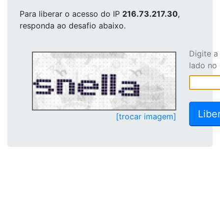
Para liberar o acesso
do IP
216.73.217.30
,
responda ao desafio abaixo.
Digite 
lado no
[trocar imagem]