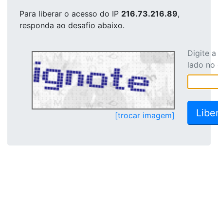
Para liberar o acesso
do IP
216.73.216.89
,
responda ao desafio abaixo.
Digite 
lado no
[trocar imagem]