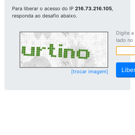
Para liberar o acesso
do IP
216.73.216.105
,
responda ao desafio abaixo.
Digite 
lado no
[trocar imagem]