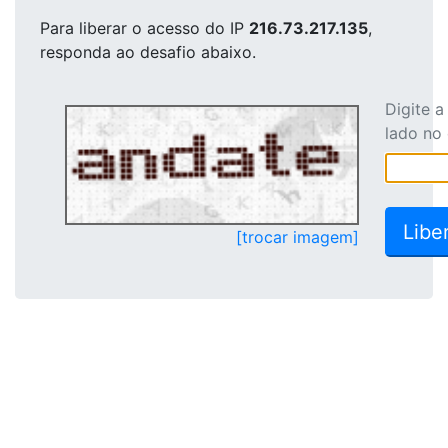
Para liberar o acesso
do IP
216.73.217.135
,
responda ao desafio abaixo.
Digite 
lado no
[trocar imagem]