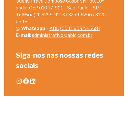
Queijo Praça Dom José Gaspar, Nº 30, 10º
andar CEP 01047-901 – São Paulo – SP
Tel/Fax
: (11) 3259-9213 / 3259-8266 / 3120-
6348
Whatsapp
–
ABIQ 55 11 95823-5681
E-mail
:
administrativo@abiq.com.br
Siga-nos nas nossas redes
sociais
Instagram
Facebook
LinkedIn