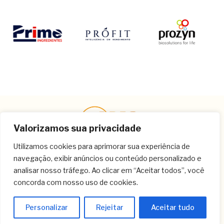
Valorizamos sua privacidade
Utilizamos cookies para aprimorar sua experiência de
navegação, exibir anúncios ou conteúdo personalizado e
Contato
analisar nosso tráfego. Ao clicar em “Aceitar todos”, você
concorda com nosso uso de cookies.
(11) 3259-9213
(11) 3259-8266
Personalizar
Rejeitar
Aceitar tudo
(11) 3120-6348