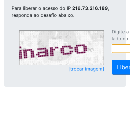
Para liberar o acesso
do IP
216.73.216.189
,
responda ao desafio abaixo.
Digite 
lado no
[trocar imagem]