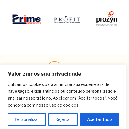
Valorizamos sua privacidade
Utilizamos cookies para aprimorar sua experiência de
navegação, exibir anúncios ou conteúdo personalizado e
Contato
analisar nosso tráfego. Ao clicar em “Aceitar todos”, você
concorda com nosso uso de cookies.
(11) 3259-9213
(11) 3259-8266
Personalizar
Rejeitar
Aceitar tudo
(11) 3120-6348