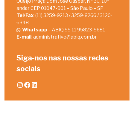
Queijo Praça Dom José Gaspar, Nº 30, 10º
andar CEP 01047-901 – São Paulo – SP
Tel/Fax
: (11) 3259-9213 / 3259-8266 / 3120-
6348
Whatsapp
–
ABIQ 55 11 95823-5681
E-mail
:
administrativo@abiq.com.br
Siga-nos nas nossas redes
sociais
Instagram
Facebook
LinkedIn