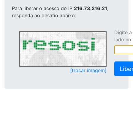
Para liberar o acesso
do IP
216.73.216.21
,
responda ao desafio abaixo.
Digite 
lado no
[trocar imagem]