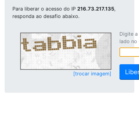
Para liberar o acesso
do IP
216.73.217.135
,
responda ao desafio abaixo.
Digite 
lado no
[trocar imagem]