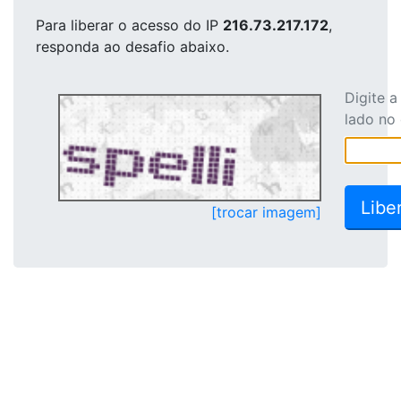
Para liberar o acesso
do IP
216.73.217.172
,
responda ao desafio abaixo.
Digite 
lado no
[trocar imagem]