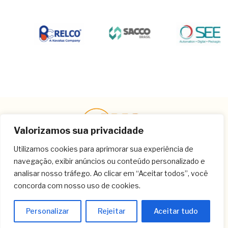
Valorizamos sua privacidade
Utilizamos cookies para aprimorar sua experiência de
navegação, exibir anúncios ou conteúdo personalizado e
Contato
analisar nosso tráfego. Ao clicar em “Aceitar todos”, você
concorda com nosso uso de cookies.
(11) 3259-9213
(11) 3259-8266
Personalizar
Rejeitar
Aceitar tudo
(11) 3120-6348