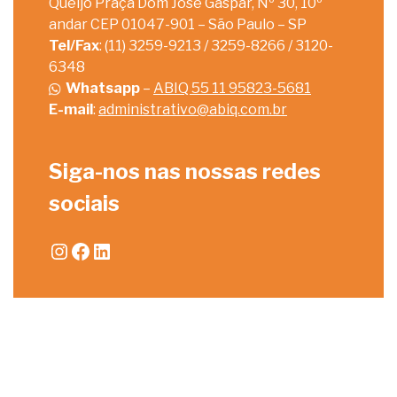
Queijo Praça Dom José Gaspar, Nº 30, 10º
andar CEP 01047-901 – São Paulo – SP
Tel/Fax
: (11) 3259-9213 / 3259-8266 / 3120-
6348
Whatsapp
–
ABIQ 55 11 95823-5681
E-mail
:
administrativo@abiq.com.br
Siga-nos nas nossas redes
sociais
Instagram
Facebook
LinkedIn