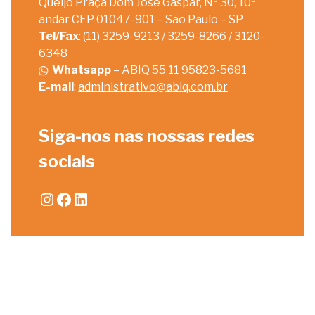
Queijo Praça Dom José Gaspar, Nº 30, 10º
andar CEP 01047-901 – São Paulo – SP
Tel/Fax
: (11) 3259-9213 / 3259-8266 / 3120-
6348
Whatsapp
–
ABIQ 55 11 95823-5681
E-mail
:
administrativo@abiq.com.br
Siga-nos nas nossas redes
sociais
Instagram
Facebook
LinkedIn