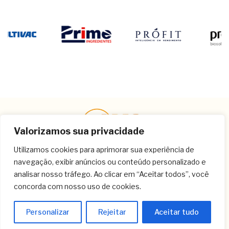
Valorizamos sua privacidade
Utilizamos cookies para aprimorar sua experiência de
navegação, exibir anúncios ou conteúdo personalizado e
Contato
analisar nosso tráfego. Ao clicar em “Aceitar todos”, você
concorda com nosso uso de cookies.
(11) 3259-9213
(11) 3259-8266
Personalizar
Rejeitar
Aceitar tudo
(11) 3120-6348