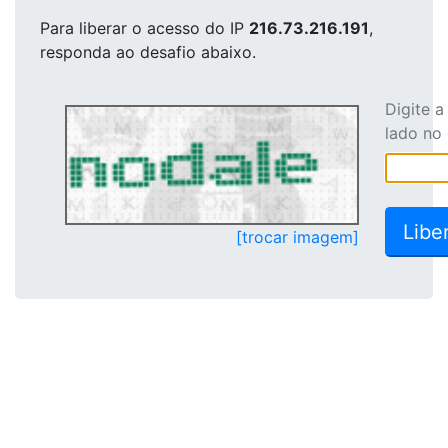
Para liberar o acesso
do IP
216.73.216.191
,
responda ao desafio abaixo.
Digite 
lado no
[trocar imagem]