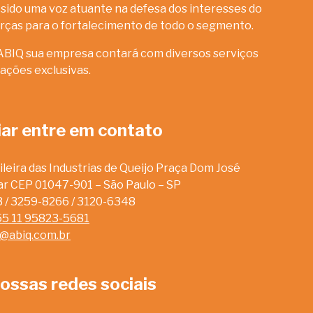
sido uma voz atuante na defesa dos interesses do
rças para o fortalecimento de todo o segmento.
ABIQ sua empresa contará com diversos serviços
ações exclusivas.
iar entre em contato
leira das Industrias de Queijo Praça Dom José
dar CEP 01047-901 – São Paulo – SP
13 / 3259-8266 / 3120-6348
55 11 95823-5681
o@abiq.com.br
ossas redes sociais