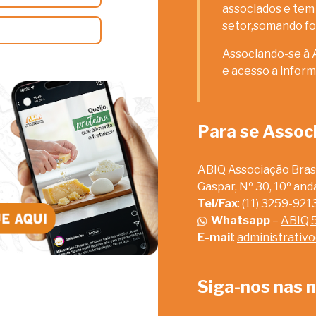
associados e tem 
setor,somando fo
Associando-se à 
e acesso a inform
Para se Assoc
ABIQ Associação Brasi
Gaspar, Nº 30, 10º an
Tel/Fax
: (11) 3259-92
Whatsapp
–
ABIQ 
E-mail
:
administrativ
Siga-nos nas n