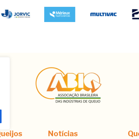
ê
ueijos
Notícias
Qu