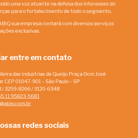
sido uma voz atuante na defesa dos interesses do
rças para o fortalecimento de todo o segmento.
ABIQ sua empresa contará com diversos serviços
ações exclusivas.
iar entre em contato
leira das Industrias de Queijo Praça Dom José
dar CEP 01047-901 – São Paulo – SP
13 / 3259-8266 / 3120-6348
55 11 95823-5681
o@abiq.com.br
ossas redes sociais