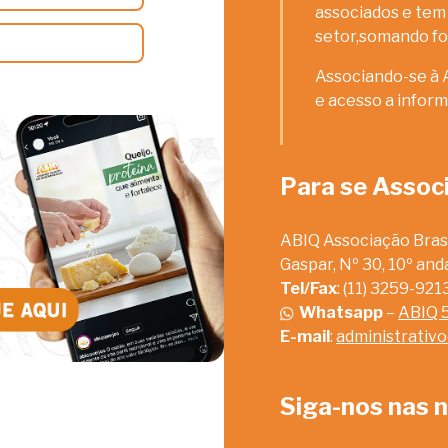
associados e tem 
setor,somando fo
Associando-se à 
e acesso a inform
Para se Assoc
ABIQ Associação Brasi
Gaspar, Nº 30, 10º an
Tel/Fax
: (11) 3259-92
Whatsapp
–
ABIQ 
E-mail
:
administrativ
Siga-nos nas n