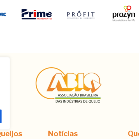
ê
ueijos
Notícias
Qu