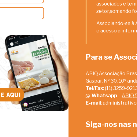
associados e tem 
setor,somando fo
Associando-se à 
e acesso a inform
Para se Assoc
ABIQ Associação Brasi
Gaspar, Nº 30, 10º an
Tel/Fax
: (11) 3259-92
Whatsapp
–
ABIQ 
E-mail
:
administrativ
Siga-nos nas n