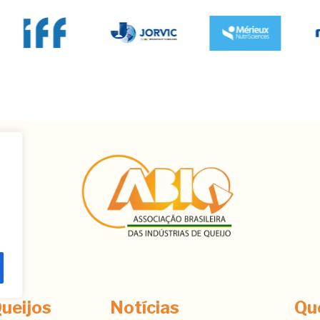
ê
ueijos
Notícias
Qu