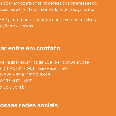
sido uma voz atuante na defesa dos interesses do
rças para o fortalecimento de todo o segmento.
ABIQ sua empresa contará com diversos serviços
ações exclusivas.
iar entre em contato
leira das Industrias de Queijo Praça Dom José
dar CEP 01047-901 – São Paulo – SP
13 / 3259-8266 / 3120-6348
55 11 95823-5681
o@abiq.com.br
ossas redes sociais