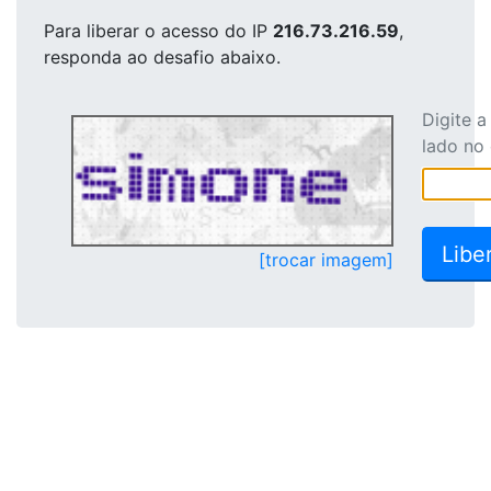
Para liberar o acesso
do IP
216.73.216.59
,
responda ao desafio abaixo.
Digite 
lado no
[trocar imagem]