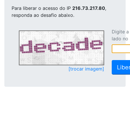
Para liberar o acesso
do IP
216.73.217.80
,
responda ao desafio abaixo.
Digite 
lado no
[trocar imagem]