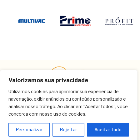
Valorizamos sua privacidade
Utilizamos cookies para aprimorar sua experiência de
navegação, exibir anúncios ou conteúdo personalizado e
Contato
analisar nosso tráfego. Ao clicar em “Aceitar todos”, você
concorda com nosso uso de cookies.
(11) 3259-9213
(11) 3259-8266
Personalizar
Rejeitar
Aceitar tudo
(11) 3120-6348