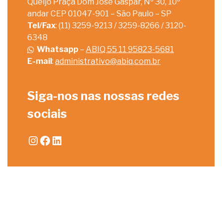
Queijo Praça Dom José Gaspar, Nº 30, 10º
andar CEP 01047-901 – São Paulo – SP
Tel/Fax
: (11) 3259-9213 / 3259-8266 / 3120-
6348
Whatsapp
–
ABIQ 55 11 95823-5681
E-mail
:
administrativo@abiq.com.br
Siga-nos nas nossas redes
sociais
Instagram
Facebook
LinkedIn