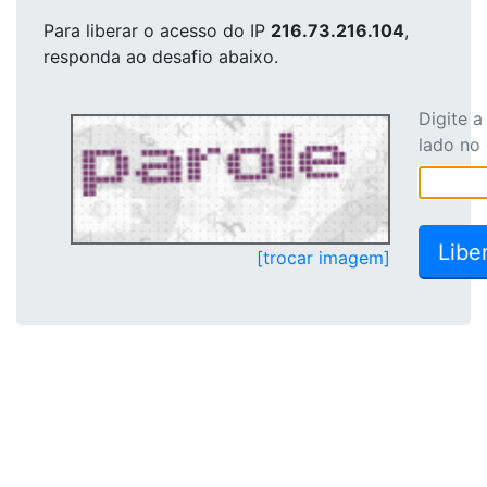
Para liberar o acesso
do IP
216.73.216.104
,
responda ao desafio abaixo.
Digite 
lado no
[trocar imagem]