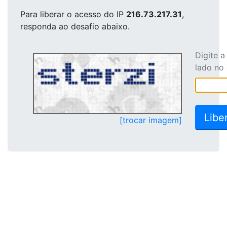
Para liberar o acesso
do IP
216.73.217.31
,
responda ao desafio abaixo.
Digite 
lado no
[trocar imagem]