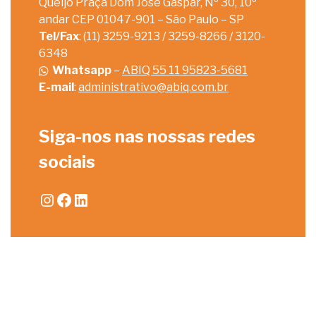
Queijo Praça Dom José Gaspar, Nº 30, 10º
andar CEP 01047-901 – São Paulo – SP
Tel/Fax
: (11) 3259-9213 / 3259-8266 / 3120-
6348
Whatsapp
–
ABIQ 55 11 95823-5681
E-mail
:
administrativo@abiq.com.br
Siga-nos nas nossas redes
sociais
Instagram
Facebook
LinkedIn