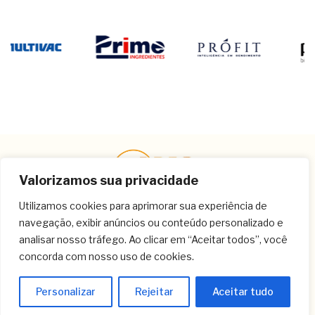
Valorizamos sua privacidade
Utilizamos cookies para aprimorar sua experiência de
navegação, exibir anúncios ou conteúdo personalizado e
Contato
analisar nosso tráfego. Ao clicar em “Aceitar todos”, você
concorda com nosso uso de cookies.
(11) 3259-9213
(11) 3259-8266
Personalizar
Rejeitar
Aceitar tudo
(11) 3120-6348