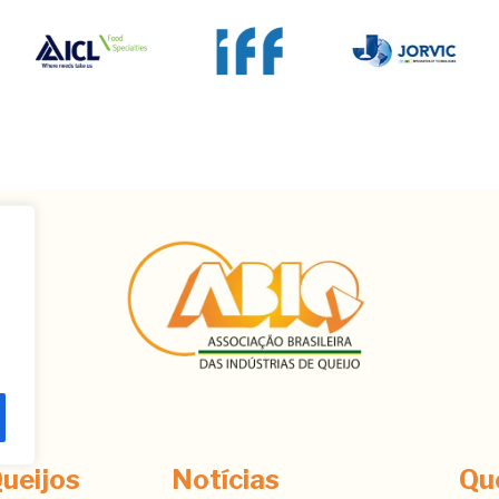
ê
ueijos
Notícias
Qu