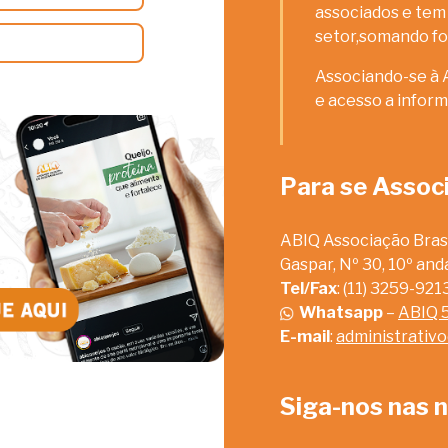
associados e tem 
setor,somando fo
Associando-se à 
e acesso a inform
Para se Assoc
ABIQ Associação Brasi
Gaspar, Nº 30, 10º an
Tel/Fax
: (11) 3259-92
Whatsapp
–
ABIQ 
E-mail
:
administrativ
Siga-nos nas n