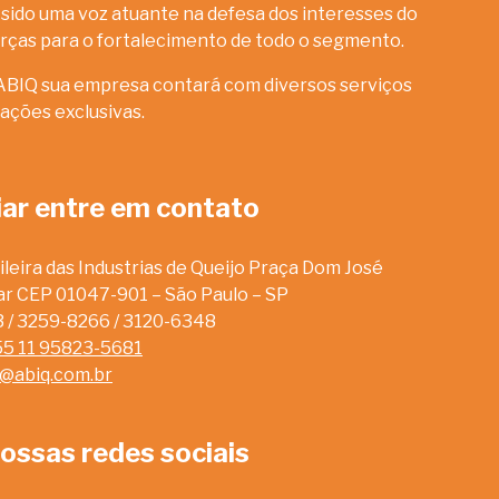
sido uma voz atuante na defesa dos interesses do
rças para o fortalecimento de todo o segmento.
ABIQ sua empresa contará com diversos serviços
ações exclusivas.
iar entre em contato
leira das Industrias de Queijo Praça Dom José
dar CEP 01047-901 – São Paulo – SP
13 / 3259-8266 / 3120-6348
55 11 95823-5681
o@abiq.com.br
ossas redes sociais