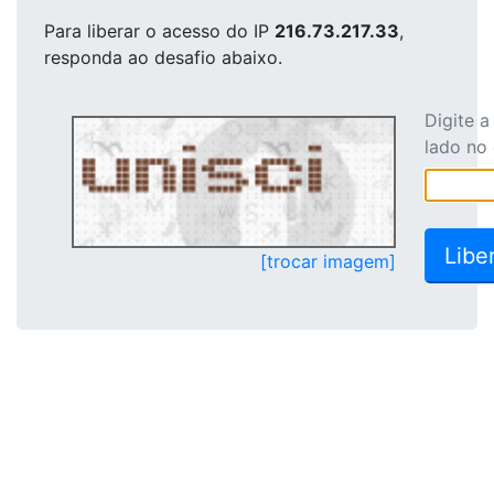
Para liberar o acesso
do IP
216.73.217.33
,
responda ao desafio abaixo.
Digite 
lado no
[trocar imagem]