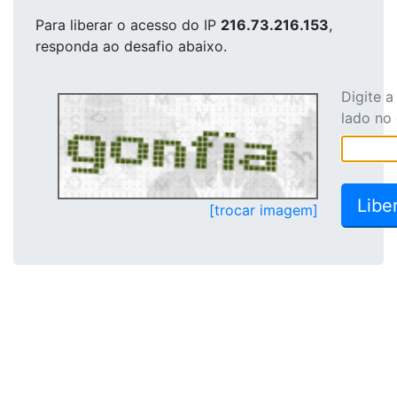
Para liberar o acesso
do IP
216.73.216.153
,
responda ao desafio abaixo.
Digite 
lado no
[trocar imagem]