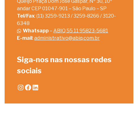
Queijo Praça Dom José Gaspar, Nº 30, 10º
andar CEP 01047-901 – São Paulo – SP
Tel/Fax
: (11) 3259-9213 / 3259-8266 / 3120-
6348
Whatsapp
–
ABIQ 55 11 95823-5681
E-mail
:
administrativo@abiq.com.br
Siga-nos nas nossas redes
sociais
Instagram
Facebook
LinkedIn