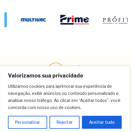
Valorizamos sua privacidade
Utilizamos cookies para aprimorar sua experiência de
navegação, exibir anúncios ou conteúdo personalizado e
Contato
analisar nosso tráfego. Ao clicar em “Aceitar todos”, você
concorda com nosso uso de cookies.
(11) 3259-9213
(11) 3259-8266
Personalizar
Rejeitar
Aceitar tudo
(11) 3120-6348