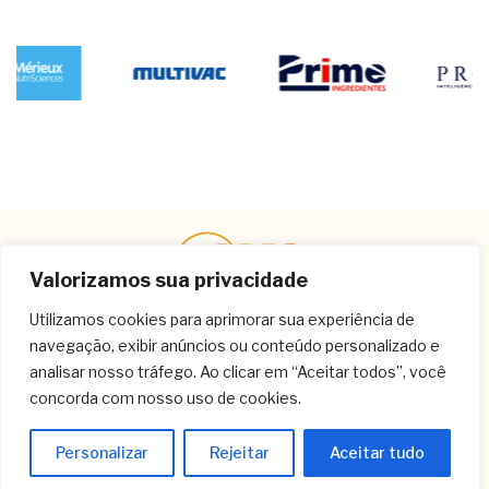
Valorizamos sua privacidade
Utilizamos cookies para aprimorar sua experiência de
navegação, exibir anúncios ou conteúdo personalizado e
Contato
analisar nosso tráfego. Ao clicar em “Aceitar todos”, você
concorda com nosso uso de cookies.
(11) 3259-9213
(11) 3259-8266
Personalizar
Rejeitar
Aceitar tudo
(11) 3120-6348