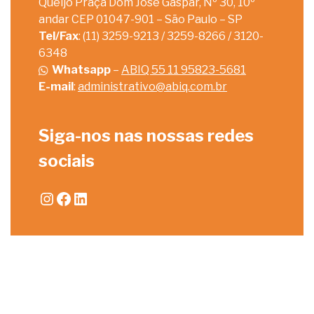
Queijo Praça Dom José Gaspar, Nº 30, 10º
andar CEP 01047-901 – São Paulo – SP
Tel/Fax
: (11) 3259-9213 / 3259-8266 / 3120-
6348
Whatsapp
–
ABIQ 55 11 95823-5681
E-mail
:
administrativo@abiq.com.br
Siga-nos nas nossas redes
sociais
Instagram
Facebook
LinkedIn