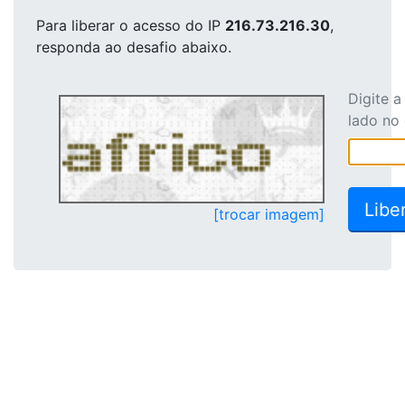
Para liberar o acesso
do IP
216.73.216.30
,
responda ao desafio abaixo.
Digite 
lado no
[trocar imagem]