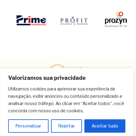
Valorizamos sua privacidade
Utilizamos cookies para aprimorar sua experiência de
navegação, exibir anúncios ou conteúdo personalizado e
Contato
analisar nosso tráfego. Ao clicar em “Aceitar todos”, você
concorda com nosso uso de cookies.
(11) 3259-9213
(11) 3259-8266
Personalizar
Rejeitar
Aceitar tudo
(11) 3120-6348