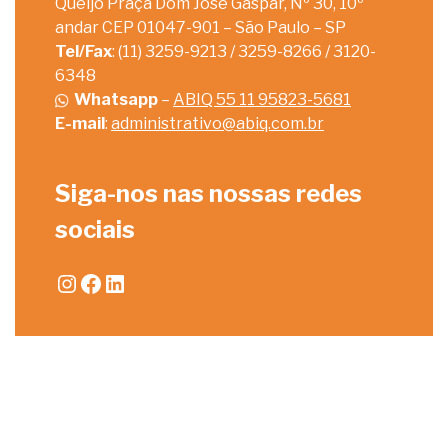
Queijo Praça Dom José Gaspar, Nº 30, 10º
andar CEP 01047-901 – São Paulo – SP
Tel/Fax
: (11) 3259-9213 / 3259-8266 / 3120-
6348
Whatsapp
–
ABIQ 55 11 95823-5681
E-mail
:
administrativo@abiq.com.br
Siga-nos nas nossas redes
sociais
Instagram
Facebook
LinkedIn