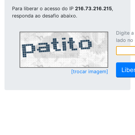
Para liberar o acesso
do IP
216.73.216.215
,
responda ao desafio abaixo.
Digite 
lado no
[trocar imagem]